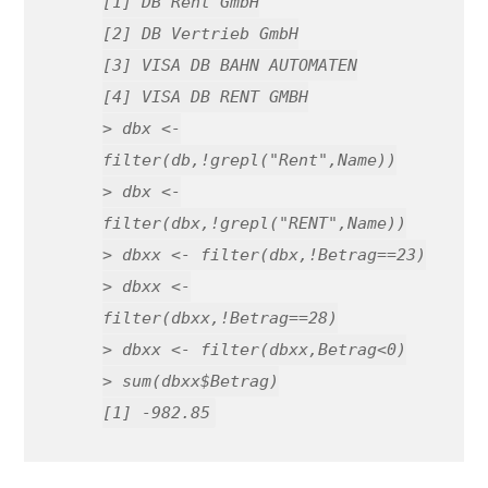
[1] DB Rent GmbH
[2] DB Vertrieb GmbH
[3] VISA DB BAHN AUTOMATEN
[4] VISA DB RENT GMBH
> dbx <-
filter(db,!grepl("Rent",Name))
> dbx <-
filter(dbx,!grepl("RENT",Name))
> dbxx <- filter(dbx,!Betrag==23)
> dbxx <-
filter(dbxx,!Betrag==28)
> dbxx <- filter(dbxx,Betrag<0)
> sum(dbxx$Betrag)
[1] -982.85