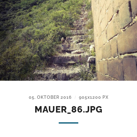
05. OKTOBER 2016
905
x
1200 PX
/
MAUER_86.JPG